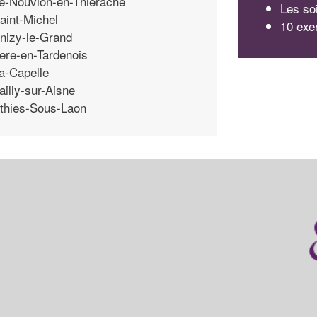
e-Nouvion-en-Thierache
Les so
aint-Michel
10 exe
nizy-le-Grand
ere-en-Tardenois
a-Capelle
ailly-sur-Aisne
thies-Sous-Laon