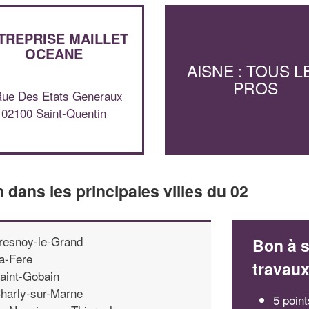
TREPRISE MAILLET
OCEANE
AISNE : TOUS L
PROS
Rue Des Etats Generaux
02100 Saint-Quentin
n dans les principales villes du 02
resnoy-le-Grand
Bon à s
a-Fere
travau
aint-Gobain
harly-sur-Marne
5 poin