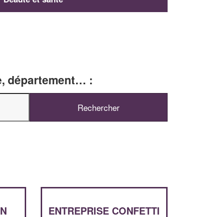
le, département… :
✕
Vous êtes un
IN
ENTREPRISE CONFETTI