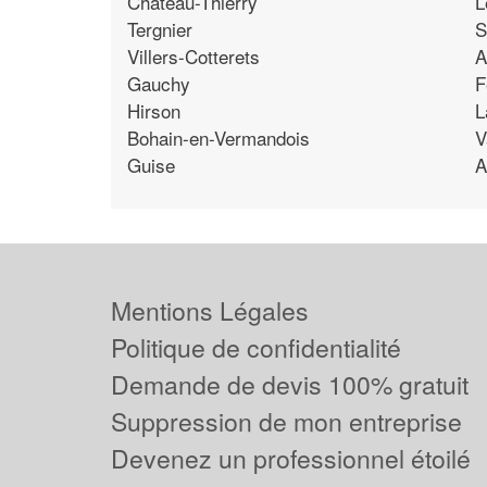
Chateau-Thierry
L
Tergnier
S
Villers-Cotterets
A
Gauchy
F
Hirson
L
Bohain-en-Vermandois
V
Guise
A
Mentions Légales
Politique de confidentialité
Demande de devis 100% gratuit
Suppression de mon entreprise
Devenez un professionnel étoilé