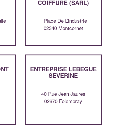
professionnel ?
COIFFURE (SARL)
Augmentez votre
et
chiffre d'affaires
lle
1 Place De L’industrie
vos
tout en gagnant de
marges
02340 Montcornet
!
nouveaux clients
En savoir plus
ONT
ENTREPRISE LEBEGUE
SEVERINE
40 Rue Jean Jaures
02670 Folembray