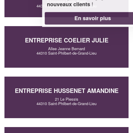
3 Impasse Denis Papin
!
nouveaux clients
44310 Saint-Philbert-de-Grand-Lieu
En savoir plus
ENTREPRISE COELIER JULIE
Allee Jeanne Bernard
44310 Saint-Philbert-de-Grand-Lieu
ENTREPRISE HUSSENET AMANDINE
21 Le Plessis
44310 Saint-Philbert-de-Grand-Lieu