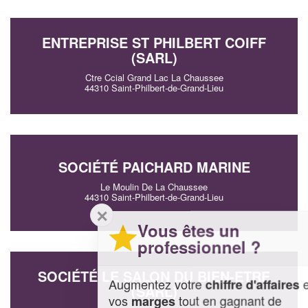
ENTREPRISE ST PHILBERT COIFF
(SARL)
Ctre Ccial Grand Lac La Chaussee
44310 Saint-Philbert-de-Grand-Lieu
SOCIÉTÉ PAICHARD MARINE
Le Moulin De La Chaussee
44310 Saint-Philbert-de-Grand-Lieu
✕
Vous êtes un
professionnel ?
SOCIÉTÉ LE SALON DU BIEN-ETRE
Augmentez votre
et
chiffre d'affaires
(SARL)
vos
tout en gagnant de
marges