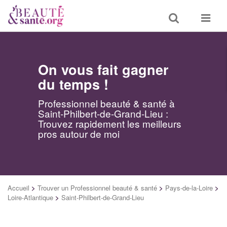
Toggle
Toggle
search
navigat
On vous fait gagner
du temps !
Professionnel beauté & santé à
Saint-Philbert-de-Grand-Lieu :
Trouvez rapidement les meilleurs
pros autour de moi
Accueil
>
Trouver un Professionnel beauté & santé
>
Pays-de-la-Loire
>
Loire-Atlantique
>
Saint-Philbert-de-Grand-Lieu