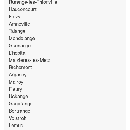
Rurange-les-Thionville
Hauconcourt
Flevy
Amneville
Talange
Mondelange
Guenange
L'hopital
Maizieres-les-Metz
Richemont
Argancy
Malroy
Fleury
Uckange
Gandrange
Bertrange
Volstroff
Lemud