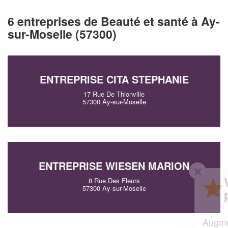
6 entreprises de Beauté et santé à Ay-
sur-Moselle (57300)
ENTREPRISE CITA STEPHANIE
17 Rue De Thionville
57300 Ay-sur-Moselle
ENTREPRISE WIESEN MARION
✕
Vous êtes un
8 Rue Des Fleurs
57300 Ay-sur-Moselle
professionnel ?
Augmentez votre
et
chiffre d'affaires