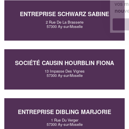
vos
tout en gagnant de
marges
!
nouveaux clients
ENTREPRISE SCHWARZ SABINE
2 Rue De La Brasserie
En savoir plus
57300 Ay-sur-Moselle
SOCIÉTÉ CAUSIN HOURBLIN FIONA
13 Impasse Des Vignes
57300 Ay-sur-Moselle
ENTREPRISE DIBLING MARJORIE
1 Rue Du Verger
57300 Ay-sur-Moselle