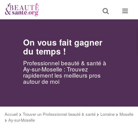
Toggle
Toggle
search
navigat
On vous fait gagner
du temps !
Professionnel beauté & santé à
Ay-sur-Moselle : Trouvez
rapidement les meilleurs pros
autour de moi
Accueil
>
Trouver un Professionnel beauté & santé
>
Lorraine
>
Moselle
>
Ay-sur-Moselle