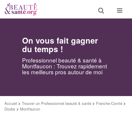
Toggle
Toggle
search
navigat
On vous fait gagner
du temps !
Professionnel beauté & santé à
Montfaucon : Trouvez rapidement
les meilleurs pros autour de moi
Accueil
>
Trouver un Professionnel beauté & santé
>
Franche-Comté
>
Doubs
>
Montfaucon