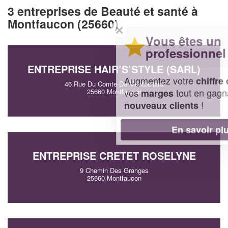
3 entreprises de Beauté et santé à
Montfaucon (25660)
✕
Vous êtes un
professionnel ?
ENTREPRISE HAIR’S’STYLE (SARL)
Augmentez votre
et
chiffre d'affaires
46 Rue Du Comte De Montbeliard
vos
tout en gagnant de
marges
25660 Montfaucon
!
nouveaux clients
En savoir plus
ENTREPRISE CRETET ROSELYNE
9 Chemin Des Granges
25660 Montfaucon