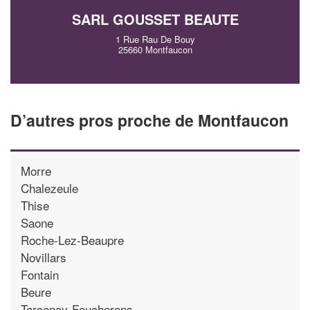
SARL GOUSSET BEAUTE
1 Rue Rau De Bouy
25660 Montfaucon
D’autres pros proche de Montfaucon
Morre
Chalezeule
Thise
Saone
Roche-Lez-Beaupre
Novillars
Fontain
Beure
Tarcenay-Foucherans