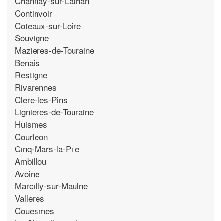
Channay-sur-Lathan
Continvoir
Coteaux-sur-Loire
Souvigne
Mazieres-de-Touraine
Benais
Restigne
Rivarennes
Clere-les-Pins
Lignieres-de-Touraine
Huismes
Courleon
Cinq-Mars-la-Pile
Ambillou
Avoine
Marcilly-sur-Maulne
Valleres
Couesmes