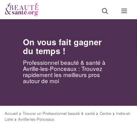
Toggle
Toggle
search
navigat
On vous fait gagner
du temps !
Professionnel beauté & santé à
Avrille-les-Ponceaux : Trouvez
rapidement les meilleurs pros
autour de moi
Accueil
>
Trouver un Professionnel beauté & santé
>
Centre
>
Indre-et-
Loire
>
Avrille-les-Ponceaux