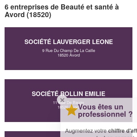
6 entreprises de Beauté et santé à
Avord (18520)
SOCIÉTÉ LAUVERGER LEONE
9 Rue Du Champ De La Caille
18520 Avord
SOCIÉTÉ ROLLIN EMILIE
✕
11 Rue De Baugy
Vous êtes un
18520 Avord
professionnel ?
Augmentez votre
et
chiffre d'affaires