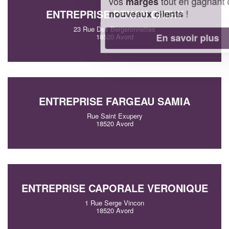
vos
tout en gagnant de
marges
!
ENTREPRISE PENAN CATHY
nouveaux clients
23 Rue Des Bergeronnettes
En savoir plus
18520 Avord
ENTREPRISE FARGEAU SAMIA
Rue Saint Exupery
18520 Avord
ENTREPRISE CAPORALE VERONIQUE
1 Rue Serge Vincon
18520 Avord