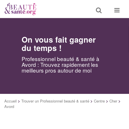
Toggle
Toggle
search
navigat
On vous fait gagner
du temps !
Professionnel beauté & santé à
Avord : Trouvez rapidement les
meilleurs pros autour de moi
Accueil
>
Trouver un Professionnel beauté & santé
>
Centre
>
Cher
>
Avord