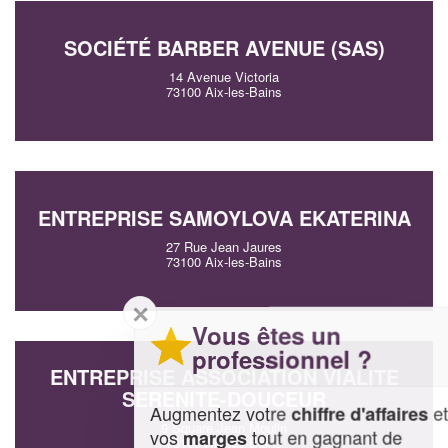
SOCIÉTÉ BARBER AVENUE (SAS)
14 Avenue Victoria
73100 Aix-les-Bains
ENTREPRISE SAMOYLOVA EKATERINA
27 Rue Jean Jaures
73100 Aix-les-Bains
✕
Vous êtes un
professionnel ?
ENTREPRISE ASSOCIATION VIALITE
SERENITE-DOUCEUR
Augmentez votre
et
chiffre d'affaires
9 Square Jean Moulin
vos
tout en gagnant de
marges
73100 Aix-les-Bains