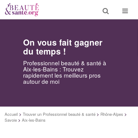
Toggle
Toggle
search
navigat
On vous fait gagner
du temps !
Professionnel beauté & santé à
Aix-les-Bains : Trouvez
rapidement les meilleurs pros
autour de moi
Accueil
>
Trouver un Professionnel beauté & santé
>
Rhône-Alpes
>
Savoie
>
Aix-les-Bains