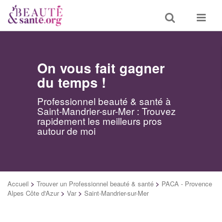
Toggle
Toggle
search
navigat
On vous fait gagner
du temps !
Professionnel beauté & santé à
Saint-Mandrier-sur-Mer : Trouvez
rapidement les meilleurs pros
autour de moi
Accueil
>
Trouver un Professionnel beauté & santé
>
PACA - Provence
Alpes Côte d'Azur
>
Var
>
Saint-Mandrier-sur-Mer