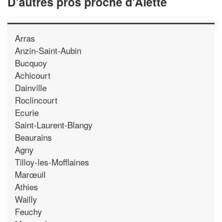
D’autres pros proche d'Alette
Arras
Anzin-Saint-Aubin
Bucquoy
Achicourt
Dainville
Roclincourt
Ecurie
Saint-Laurent-Blangy
Beaurains
Agny
Tilloy-les-Mofflaines
Marœuil
Athies
Wailly
Feuchy