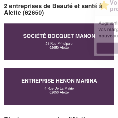
Vous êtes un
2 entreprises de Beauté et santé à
professionnel ?
Alette (62650)
Augmentez votre
et
chiffre d'affaires
vos
tout en gagnant de
marges
!
SOCIÉTÉ BOCQUET MANON
nouveaux clients
21 Rue Principale
En savoir plus
62650 Alette
ENTREPRISE HENON MARINA
4 Rue De La Mairie
62650 Alette