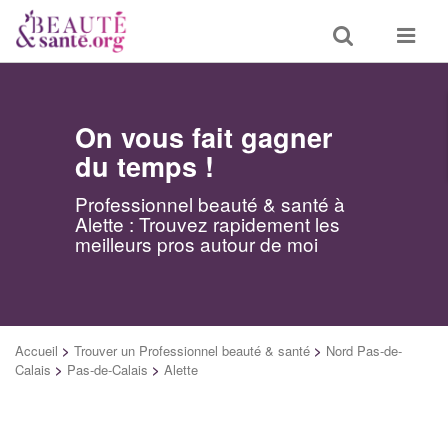
Toggle
Toggle
search
navigat
On vous fait gagner
du temps !
Professionnel beauté & santé à
Alette : Trouvez rapidement les
meilleurs pros autour de moi
Accueil
>
Trouver un Professionnel beauté & santé
>
Nord Pas-de-
Calais
>
Pas-de-Calais
>
Alette