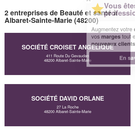
Vous êtes un
professionnel ?
2 entreprises de Beauté et santé à
Albaret-Sainte-Marie (48200)
Augmentez votre
et
chiffre d'affaires
vos
tout en gagnant de
marges
!
nouveaux clients
SOCIÉTÉ CROISET ANGELIQUE
411 Route Du Gevaudan
En savoir plus
48200 Albaret-Sainte-Marie
SOCIÉTÉ DAVID ORLANE
27 La Roche
48200 Albaret-Sainte-Marie