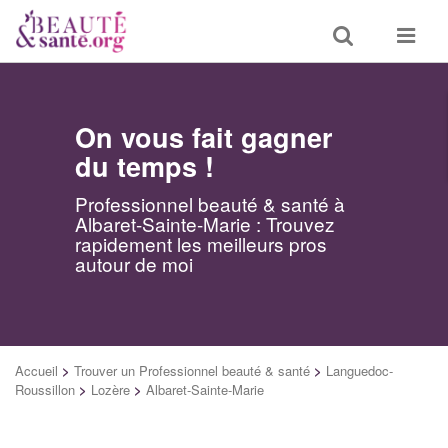
Toggle
Toggle
search
navigat
On vous fait gagner
du temps !
Professionnel beauté & santé à
Albaret-Sainte-Marie : Trouvez
rapidement les meilleurs pros
autour de moi
Accueil
>
Trouver un Professionnel beauté & santé
>
Languedoc-
Roussillon
>
Lozère
>
Albaret-Sainte-Marie