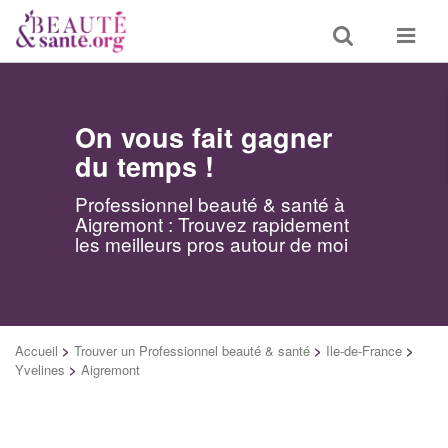
Toggle
Toggle
search
navigat
On vous fait gagner
du temps !
Professionnel beauté & santé à
Aigremont : Trouvez rapidement
les meilleurs pros autour de moi
Accueil
>
Trouver un Professionnel beauté & santé
>
Ile-de-France
>
Yvelines
>
Aigremont