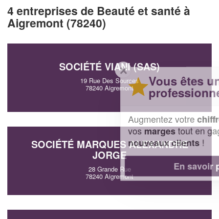
4 entreprises de Beauté et santé à
Aigremont (78240)
SOCIÉTÉ VIANI (SAS)
✕
Vous êtes un
19 Rue Des Sources
78240 Aigremont
professionnel ?
Augmentez votre
et
chiffre d'affaires
vos
tout en gagnant de
marges
!
nouveaux clients
SOCIÉTÉ MARQUES ALEXANDRE
JORGE
En savoir plus
28 Grande Rue
78240 Aigremont