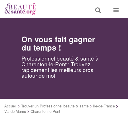
Toggle
Toggle
search
navigat
On vous fait gagner
du temps !
Professionnel beauté & santé à
Charenton-le-Pont : Trouvez
rapidement les meilleurs pros
autour de moi
Accueil
>
Trouver un Professionnel beauté & santé
>
Ile-de-France
>
Val-de-Marne
>
Charenton-le-Pont