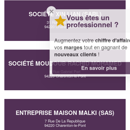
✕
SOCIÉTÉ XIN LIAN (SARL)
Vous êtes un
professionnel ?
31 Rue Des Bordeaux
94220 Charenton-le-Pont
Augmentez votre
et
chiffre d'affaires
vos
tout en gagnant de
marges
!
nouveaux clients
SOCIÉTÉ MOUDOUB RACHID MOHAMED
En savoir plus
6 Rue Gabriel Peri
94220 Charenton-le-Pont
ENTREPRISE MAISON MALKI (SAS)
7 Rue De La Republique
94220 Charenton-le-Pont