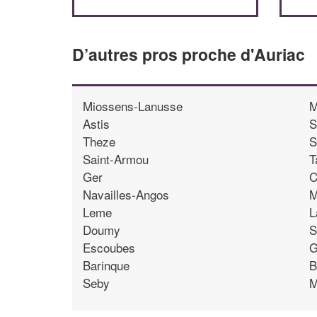
D’autres pros proche d'Auriac
Miossens-Lanusse
M
Astis
S
Theze
S
Saint-Armou
T
Ger
C
Navailles-Angos
M
Leme
L
Doumy
S
Escoubes
G
Barinque
B
Seby
M