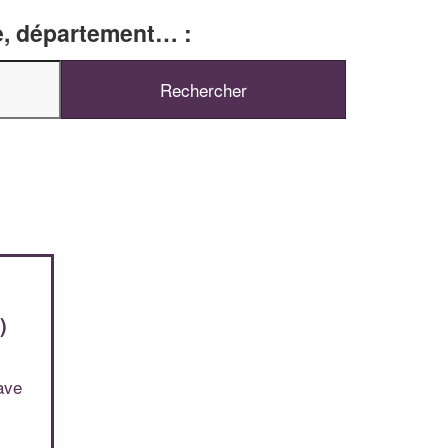
le, département… :
✕
Vous êtes un
professionnel ?
Augmentez votre
chiffre d'affaire
vos
tout en gagnant de
marges
!
nouveaux clients
En savoir plus
R
)
ave