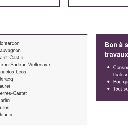
ontardon
Bon à s
auvagnon
travau
aint-Castin
aron-Sadirac-Viellenave
Consei
aubios-Loos
thalas
eracq
Pourquo
auret
Tout s
erres-Castet
arlin
uros
aucor