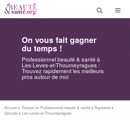
Toggle
Toggle
search
navigat
On vous fait gagner
du temps !
Professionnel beauté & santé à
Les-Leves-et-Thoumeyragues :
Trouvez rapidement les meilleurs
pros autour de moi
Accueil
>
Trouver un Professionnel beauté & santé
>
Aquitaine
>
Gironde
>
Les-Leves-et-Thoumeyragues