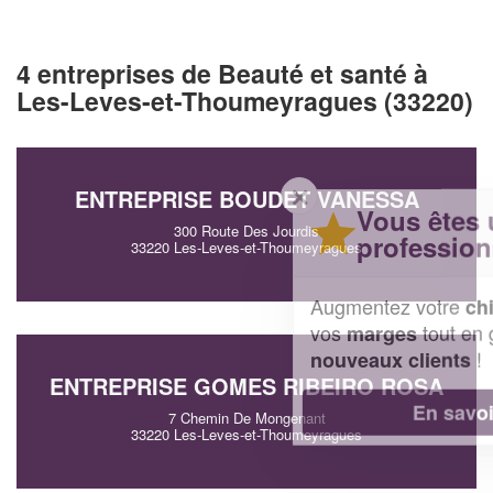
4 entreprises de Beauté et santé à
Les-Leves-et-Thoumeyragues (33220)
✕
ENTREPRISE BOUDET VANESSA
Vous êtes un
300 Route Des Jourdis
professionnel ?
33220 Les-Leves-et-Thoumeyragues
Augmentez votre
et
chiffre d'affaires
vos
tout en gagnant de
marges
!
nouveaux clients
ENTREPRISE GOMES RIBEIRO ROSA
En savoir plus
7 Chemin De Mongenant
33220 Les-Leves-et-Thoumeyragues