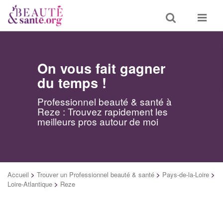
Toggle
Toggle
search
navigat
On vous fait gagner
du temps !
Professionnel beauté & santé à
Reze : Trouvez rapidement les
meilleurs pros autour de moi
Accueil
>
Trouver un Professionnel beauté & santé
>
Pays-de-la-Loire
>
Loire-Atlantique
>
Reze