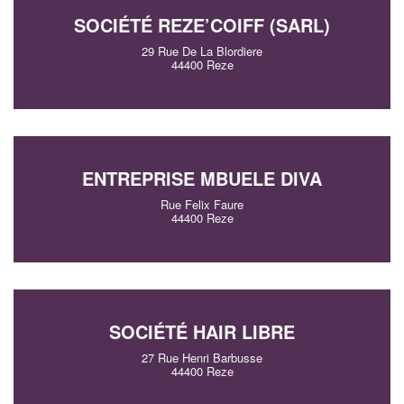
SOCIÉTÉ REZE’COIFF (SARL)
29 Rue De La Blordiere
44400 Reze
ENTREPRISE MBUELE DIVA
Rue Felix Faure
44400 Reze
✕
Vous êtes un
professionnel ?
SOCIÉTÉ HAIR LIBRE
Augmentez votre
chiffre d'affai
27 Rue Henri Barbusse
vos
tout en gagnant de
marges
44400 Reze
!
nouveaux clients