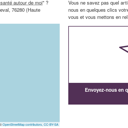
 santé autour de moi
" ?
Vous ne savez pas quel arti
neval, 76280 (Haute
nous en quelques clics vot
vous et vous mettons en rela
Envoyez-nous en qu
 ©
OpenStreetMap contributors,
CC-BY-SA