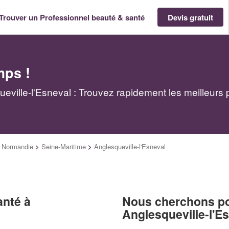
Trouver un Professionnel beauté & santé
Devis gratuit
mps !
eville-l'Esneval : Trouvez rapidement les meilleurs 
 Normandie
>
Seine-Maritime
>
Anglesqueville-l'Esneval
anté à
Nous cherchons pou
Anglesqueville-l'E