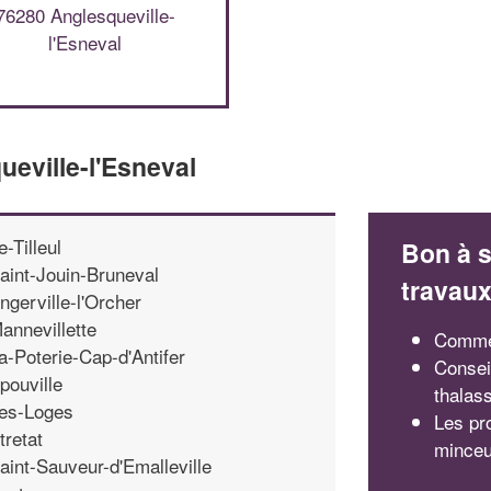
76280 Anglesqueville-
l'Esneval
ueville-l'Esneval
e-Tilleul
Bon à s
aint-Jouin-Bruneval
travau
ngerville-l'Orcher
annevillette
Commen
a-Poterie-Cap-d'Antifer
Consei
pouville
thalas
es-Loges
Les pr
tretat
mince
aint-Sauveur-d'Emalleville