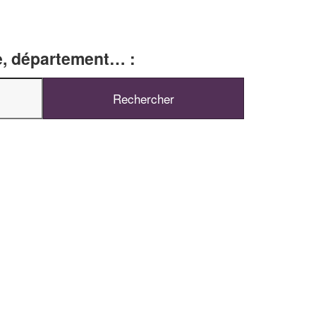
le, département… :
✕
Vous êtes un
professionnel ?
Augmentez votre
chiffre d'affaires
vos
tout en gagnant de
marges
!
nouveaux clients
En savoir plus