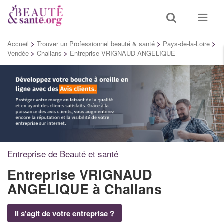
Toggle
Toggle
search
navigat
Accueil
>
Trouver un Professionnel beauté & santé
>
Pays-de-la-Loire
>
Vendée
>
Challans
>
Entreprise VRIGNAUD ANGELIQUE
Entreprise de Beauté et santé
Entreprise VRIGNAUD
ANGELIQUE
à Challans
Il s'agit de votre entreprise ?