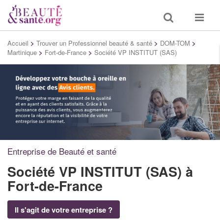
Toggle
Toggle
search
navigat
Accueil
>
Trouver un Professionnel beauté & santé
>
DOM-TOM
>
Martinique
>
Fort-de-France
>
Société VP INSTITUT (SAS)
Entreprise de Beauté et santé
Société VP INSTITUT (SAS)
à
Fort-de-France
Il s'agit de votre entreprise ?