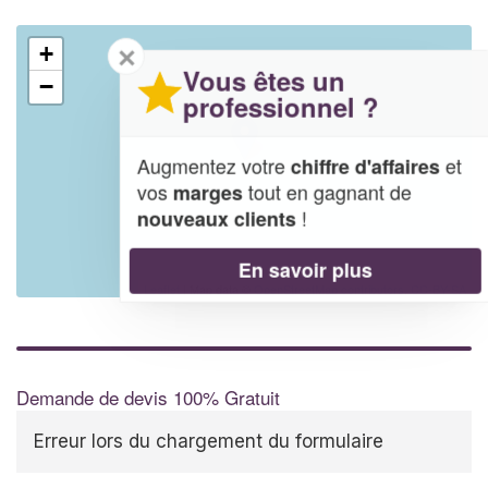
✕
+
Vous êtes un
−
professionnel ?
Augmentez votre
et
chiffre d'affaires
vos
tout en gagnant de
marges
!
nouveaux clients
En savoir plus
Leaflet
| Map data ©
OpenStreetMap contributors,
CC-BY-SA
Demande de devis 100% Gratuit
Erreur lors du chargement du formulaire