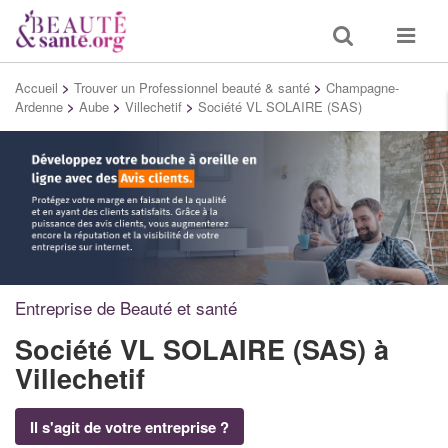
Toggle
Toggle
search
navigat
Accueil
>
Trouver un Professionnel beauté & santé
>
Champagne-
Ardenne
>
Aube
>
Villechetif
>
Société VL SOLAIRE (SAS)
Entreprise de Beauté et santé
Société VL SOLAIRE (SAS)
à
Villechetif
Il s'agit de votre entreprise ?