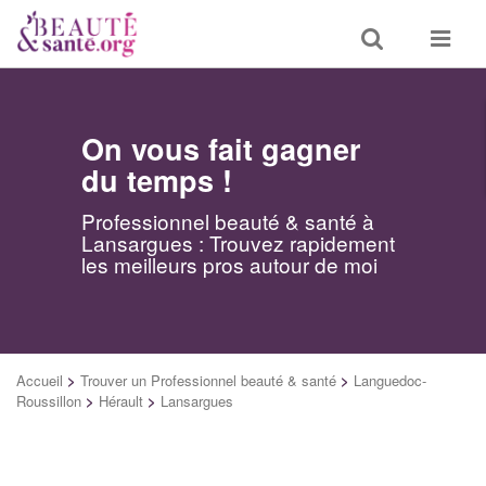
Toggle
Toggle
search
navigat
On vous fait gagner
du temps !
Professionnel beauté & santé à
Lansargues : Trouvez rapidement
les meilleurs pros autour de moi
Accueil
>
Trouver un Professionnel beauté & santé
>
Languedoc-
Roussillon
>
Hérault
>
Lansargues