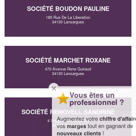
SOCIÉTÉ BOUDON PAULINE
185 Rue De La Liberation
34130 Lansargues
SOCIÉTÉ MARCHET ROXANE
470 Avenue Rene Guiraud
34130 Lansargues
✕
Vous êtes un
professionnel ?
SOCIÉTÉ RENOVELL SANDRINE
Augmentez votre
et
chiffre d'affaires
4 Impasse Du Cabernet
vos
tout en gagnant de
marges
34130 Lansargues
!
nouveaux clients