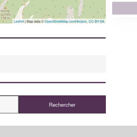
En savoir plus
Leaflet
| Map data ©
OpenStreetMap contributors,
CC-BY-SA