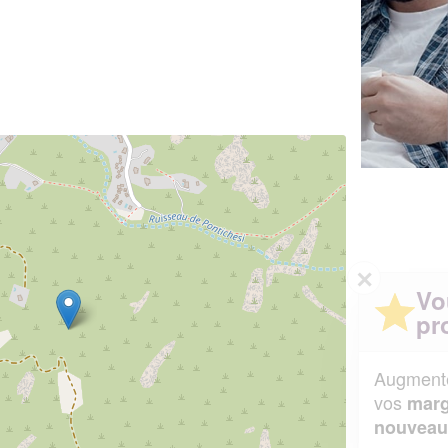
✕
Vous êtes un
professionnel ?
Augmentez votre
et
chiffre d'affaires
vos
tout en gagnant de
marges
!
nouveaux clients