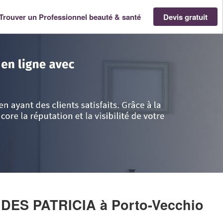
Trouver un Professionnel beauté & santé
Devis gratuit
>
Corse-du-Sud
>
Porto-Vecchio
>
Société VALERIO FERNANDES PATRIC
NDES PATRICIA
à Porto-Vecchio