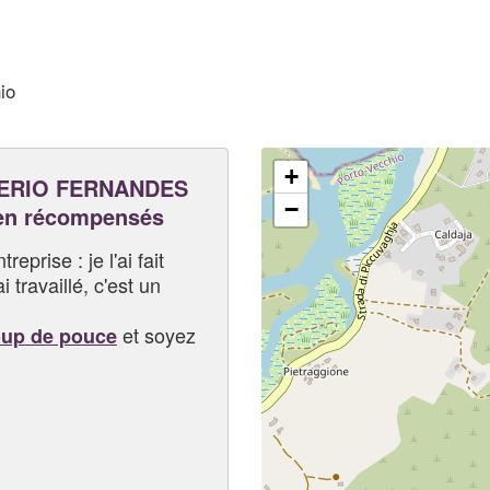
io
+
ERIO FERNANDES
−
 en récompensés
eprise : je l'ai fait
i travaillé, c'est un
et soyez
oup de pouce