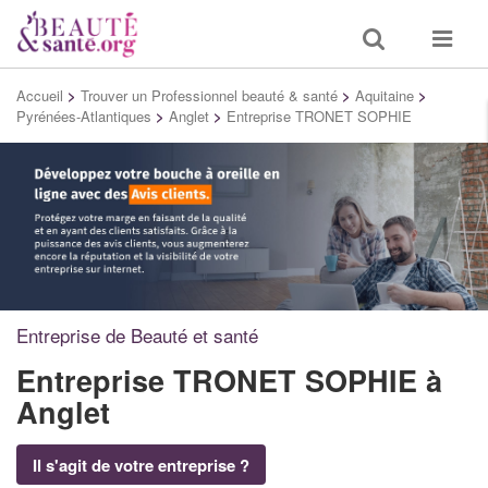
Toggle
Toggle
search
navigat
Accueil
>
Trouver un Professionnel beauté & santé
>
Aquitaine
>
Pyrénées-Atlantiques
>
Anglet
>
Entreprise TRONET SOPHIE
Entreprise de Beauté et santé
Entreprise TRONET SOPHIE
à
Anglet
Il s'agit de votre entreprise ?