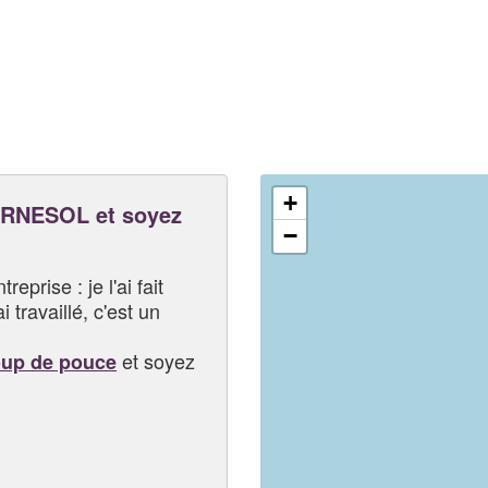
+
RNESOL et soyez
−
eprise : je l'ai fait
i travaillé, c'est un
et soyez
oup de pouce