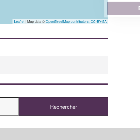
En savoir plus
Leaflet
| Map data ©
OpenStreetMap contributors,
CC-BY-SA