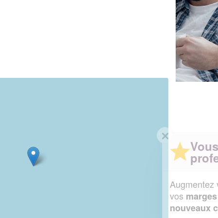
✕
Vous êtes un
professionnel ?
Augmentez votre
et
chiffre d'affaires
vos
tout en gagnant de
marges
!
nouveaux clients