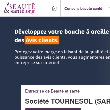
Conseils beauté santé
Accueil
>
Trouver un Professionnel beauté & santé
>
Ile-d
Entreprise de Beauté et santé
Société TOURNESOL (SA