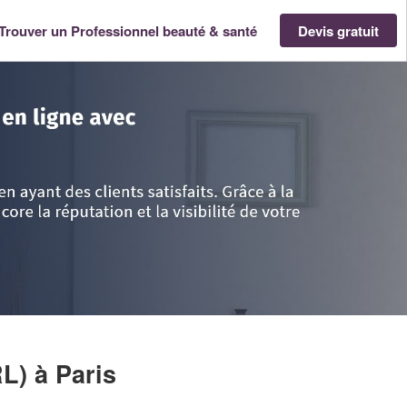
Trouver un Professionnel beauté & santé
Devis gratuit
e-France
>
Paris
>
Paris
>
Société TOURNESOL (SARL)
RL)
à Paris