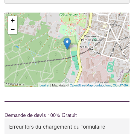
+
✕
−
Au
vo
no
Leaflet
| Map data ©
OpenStreetMap contributors,
CC-BY-SA
Demande de devis 100% Gratuit
Erreur lors du chargement du formulaire