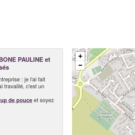
+
BONE PAULINE et
−
sés
eprise : je l'ai fait
i travaillé, c'est un
et soyez
oup de pouce