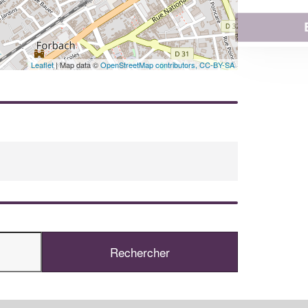
En savoir plus
Leaflet
| Map data ©
OpenStreetMap contributors,
CC-BY-SA