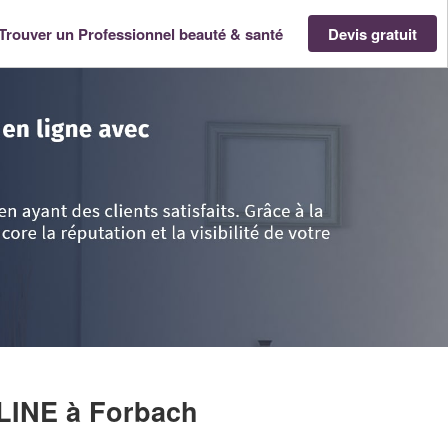
Trouver un Professionnel beauté & santé
Devis gratuit
ne
>
Moselle
>
Forbach
>
Entreprise TABBONE PAULINE
ULINE
à Forbach