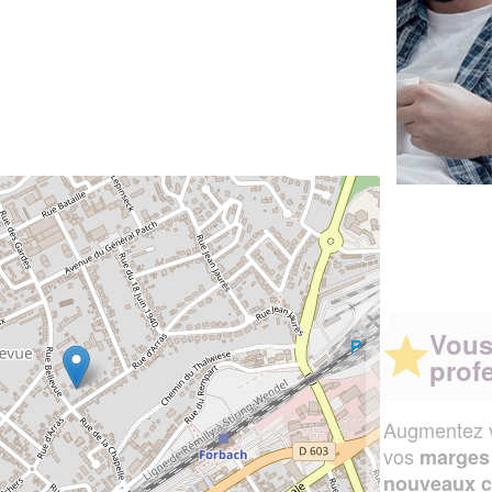
✕
Vous êtes un
professionnel ?
Augmentez votre
et
chiffre d'affaires
vos
tout en gagnant de
marges
!
nouveaux clients