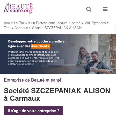
Toggle
Toggle
search
navigat
Accueil
>
Trouver un Professionnel beauté & santé
>
Midi-Pyrénées
>
Tarn
>
Carmaux
>
Société SZCZEPANIAK ALISON
Entreprise de Beauté et santé
Société SZCZEPANIAK ALISON
à Carmaux
Il s'agit de votre entreprise ?