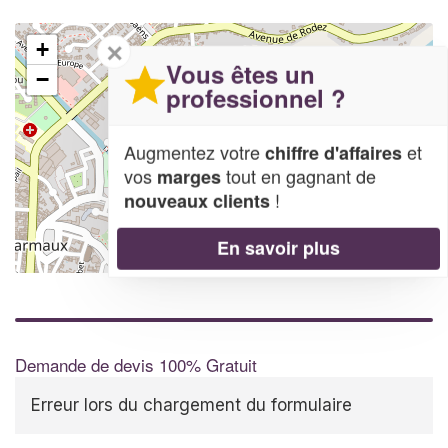
✕
+
Vous êtes un
−
professionnel ?
Augmentez votre
et
chiffre d'affaires
vos
tout en gagnant de
marges
!
nouveaux clients
En savoir plus
Leaflet
| Map data ©
OpenStreetMap contributors,
CC-BY-SA
Demande de devis 100% Gratuit
Erreur lors du chargement du formulaire