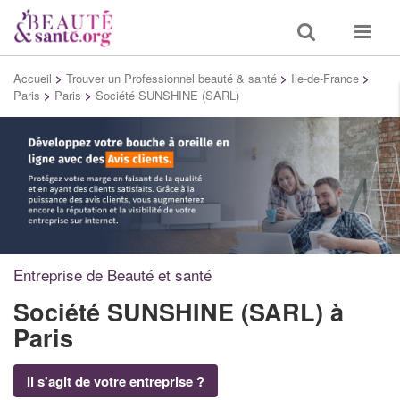
Toggle
Toggle
search
navigat
Accueil
>
Trouver un Professionnel beauté & santé
>
Ile-de-France
>
Paris
>
Paris
>
Société SUNSHINE (SARL)
Entreprise de Beauté et santé
Société SUNSHINE (SARL)
à
Paris
Il s'agit de votre entreprise ?