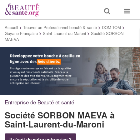
Toggle
Toggle
search
navigat
Accueil
>
Trouver un Professionnel beauté & santé
>
DOM-TOM
>
Guyane Française
>
Saint-Laurent-du-Maroni
>
Société SORBON
MAEVA
Entreprise de Beauté et santé
Société SORBON MAEVA
à
Saint-Laurent-du-Maroni
Il s'agit de votre entreprise ?