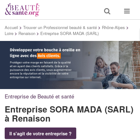
Toggle
Toggle
search
navigat
Accueil
>
Trouver un Professionnel beauté & santé
>
Rhône-Alpes
>
Loire
>
Renaison
>
Entreprise SORA MADA (SARL)
Entreprise de Beauté et santé
Entreprise SORA MADA (SARL)
à Renaison
Il s'agit de votre entreprise ?