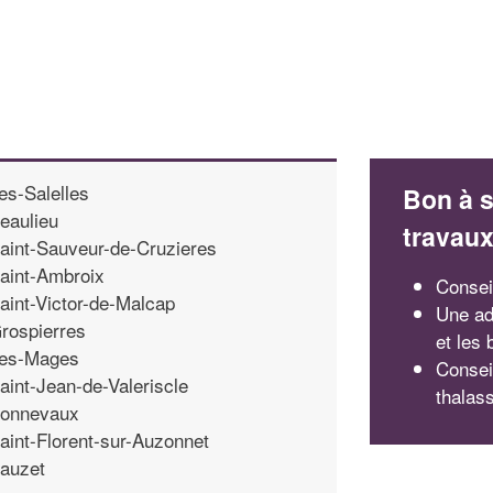
es-Salelles
Bon à s
eaulieu
travau
aint-Sauveur-de-Cruzieres
aint-Ambroix
Consei
aint-Victor-de-Malcap
Une ad
rospierres
et les
es-Mages
Consei
aint-Jean-de-Valeriscle
thalas
onnevaux
aint-Florent-sur-Auzonnet
auzet