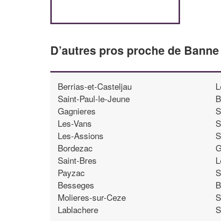
D’autres pros proche de Banne
Berrias-et-Casteljau
L
Saint-Paul-le-Jeune
B
Gagnieres
S
Les-Vans
S
Les-Assions
S
Bordezac
G
Saint-Bres
L
Payzac
S
Besseges
B
Molieres-sur-Ceze
S
Lablachere
S