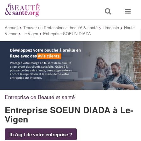
Toggle
Toggle
search
navigat
Accueil
>
Trouver un Professionnel beauté & santé
>
Limousin
>
Haute-
Vienne
>
Le-Vigen
>
Entreprise SOEUN DIADA
Entreprise de Beauté et santé
Entreprise SOEUN DIADA
à Le-
Vigen
Il s'agit de votre entreprise ?