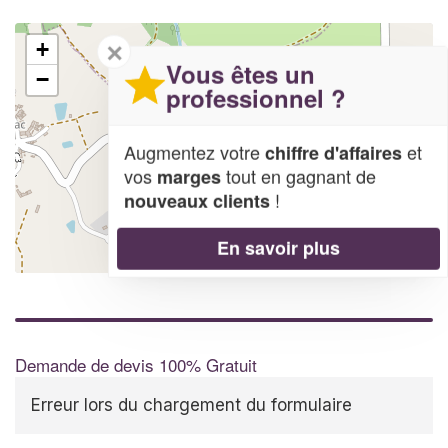
✕
+
Vous êtes un
−
professionnel ?
Augmentez votre
et
chiffre d'affaires
vos
tout en gagnant de
marges
!
nouveaux clients
En savoir plus
Leaflet
| Map data ©
OpenStreetMap contributors,
CC-BY-SA
Demande de devis 100% Gratuit
Erreur lors du chargement du formulaire