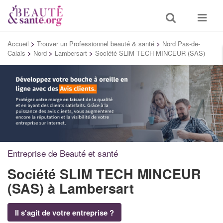
Toggle
Toggle
search
navigat
Accueil
>
Trouver un Professionnel beauté & santé
>
Nord Pas-de-
Calais
>
Nord
>
Lambersart
>
Société SLIM TECH MINCEUR (SAS)
Entreprise de Beauté et santé
Société SLIM TECH MINCEUR
(SAS)
à Lambersart
Il s'agit de votre entreprise ?