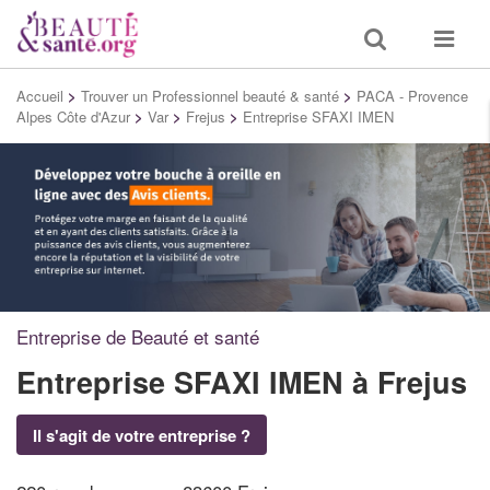
Toggle
Toggle
search
navigat
Accueil
>
Trouver un Professionnel beauté & santé
>
PACA - Provence
Alpes Côte d'Azur
>
Var
>
Frejus
>
Entreprise SFAXI IMEN
Entreprise de Beauté et santé
Entreprise SFAXI IMEN
à Frejus
Il s'agit de votre entreprise ?