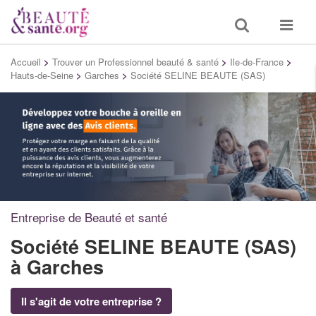
Toggle
Toggle
search
navigat
Accueil
>
Trouver un Professionnel beauté & santé
>
Ile-de-France
>
Hauts-de-Seine
>
Garches
>
Société SELINE BEAUTE (SAS)
Entreprise de Beauté et santé
Société SELINE BEAUTE (SAS)
à Garches
Il s'agit de votre entreprise ?