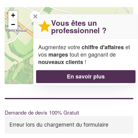
✕
+
Vous êtes un
−
professionnel ?
Augmentez votre
et
chiffre d'affaires
vos
tout en gagnant de
marges
!
nouveaux clients
En savoir plus
Leaflet
| Map data ©
OpenStreetMap contributors,
CC-BY-SA
Demande de devis 100% Gratuit
Erreur lors du chargement du formulaire