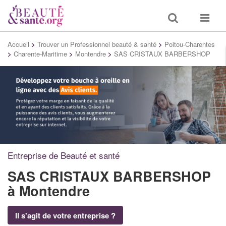
Toggle
Toggle
search
navigat
Accueil
>
Trouver un Professionnel beauté & santé
>
Poitou-Charentes
>
Charente-Maritime
>
Montendre
>
SAS CRISTAUX BARBERSHOP
Entreprise de Beauté et santé
SAS CRISTAUX BARBERSHOP
à Montendre
Il s'agit de votre entreprise ?