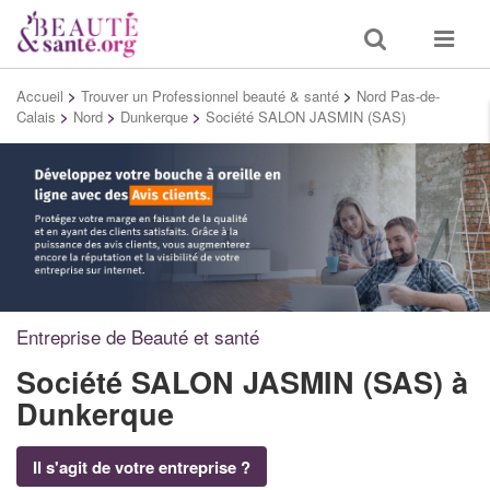
Toggle
Toggle
search
navigat
Accueil
>
Trouver un Professionnel beauté & santé
>
Nord Pas-de-
Calais
>
Nord
>
Dunkerque
>
Société SALON JASMIN (SAS)
Entreprise de Beauté et santé
Société SALON JASMIN (SAS)
à
Dunkerque
Il s'agit de votre entreprise ?