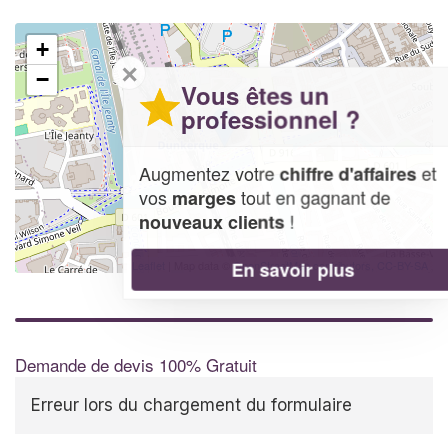
+
✕
−
Vous êtes un
professionnel ?
Augmentez votre
et
chiffre d'affaires
vos
tout en gagnant de
marges
!
nouveaux clients
En savoir plus
Leaflet
| Map data ©
OpenStreetMap contributors,
CC-BY-SA
Demande de devis 100% Gratuit
Erreur lors du chargement du formulaire