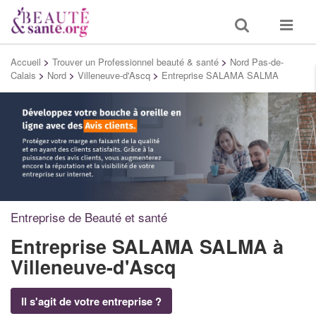
Toggle
Toggle
search
navigat
Accueil
>
Trouver un Professionnel beauté & santé
>
Nord Pas-de-
Calais
>
Nord
>
Villeneuve-d'Ascq
>
Entreprise SALAMA SALMA
Entreprise de Beauté et santé
Entreprise SALAMA SALMA
à
Villeneuve-d'Ascq
Il s'agit de votre entreprise ?