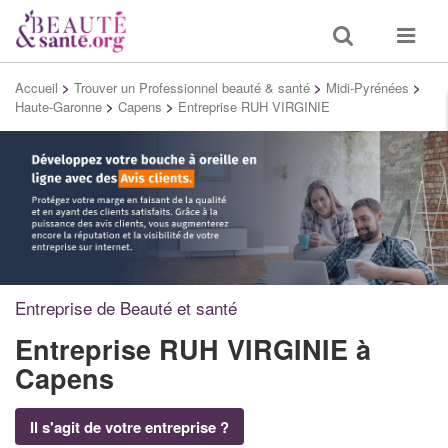
Toggle
Toggle
search
navigat
Accueil
>
Trouver un Professionnel beauté & santé
>
Midi-Pyrénées
>
Haute-Garonne
>
Capens
>
Entreprise RUH VIRGINIE
Entreprise de Beauté et santé
Entreprise RUH VIRGINIE
à
Capens
Il s'agit de votre entreprise ?