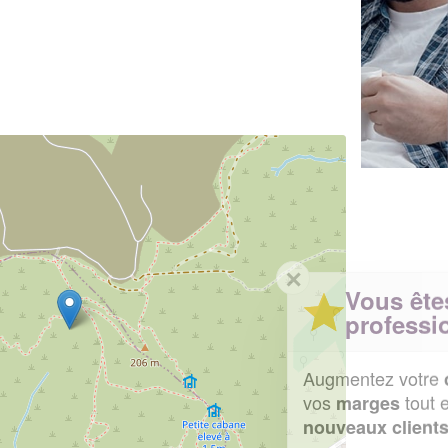
✕
Vous êtes un
professionnel ?
Augmentez votre
et
chiffre d'affaires
vos
tout en gagnant de
marges
!
nouveaux clients