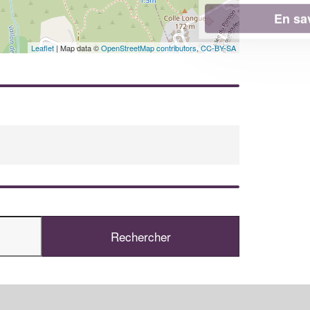
En savoir plus
Leaflet
| Map data ©
OpenStreetMap contributors,
CC-BY-SA