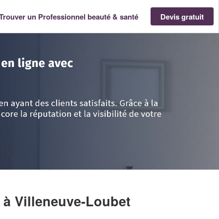
Trouver un Professionnel beauté & santé
Devis gratuit
- Provence Alpes Côte d'Azur
>
Alpes-Maritimes
>
Villeneuve-Loubet
>
Soc
E
à Villeneuve-Loubet