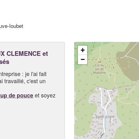
uve-loubet
+
X CLEMENCE et
−
sés
eprise : je l'ai fait
i travaillé, c'est un
et soyez
oup de pouce