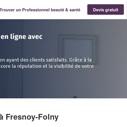
Trouver un Professionnel beauté & santé
Devis gratuit
 Normandie
>
Seine-Maritime
>
Fresnoy-Folny
>
Société ROUSSEL STACY
à Fresnoy-Folny