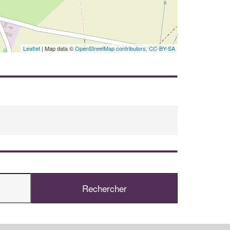
Leaflet
| Map data ©
OpenStreetMap contributors,
CC-BY-SA