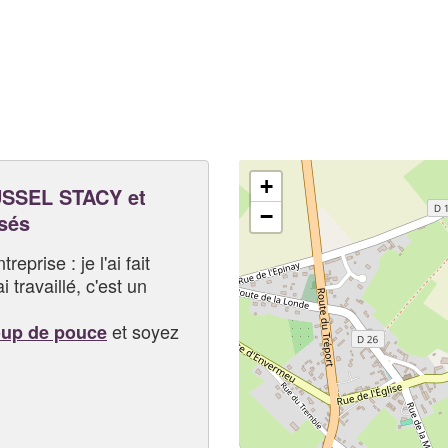
+
SSEL STACY et
−
sés
eprise : je l'ai fait
i travaillé, c'est un
et soyez
oup de pouce