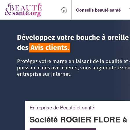
Conseils beauté santé
Accueil
>
Trouver un Professionnel beauté & santé
>
PACA 
Entreprise de Beauté et santé
Société ROGIER FLORE
à