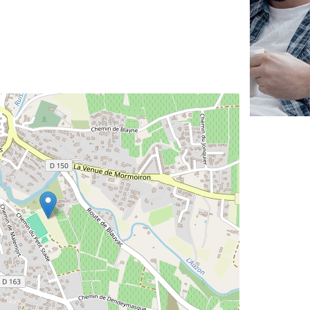
✕
Au
vo
no