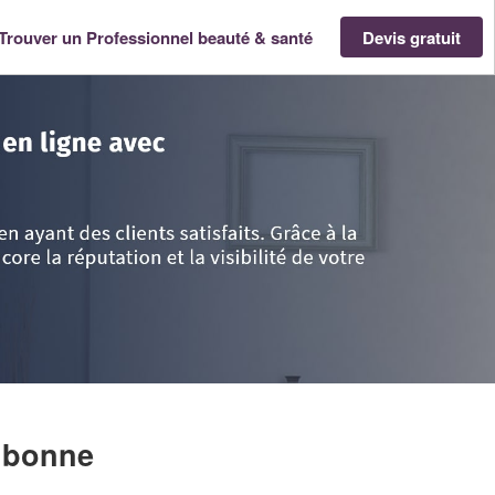
Trouver un Professionnel beauté & santé
Devis gratuit
- Provence Alpes Côte d'Azur
>
Alpes-Maritimes
>
Valbonne
>
Société RES
lbonne