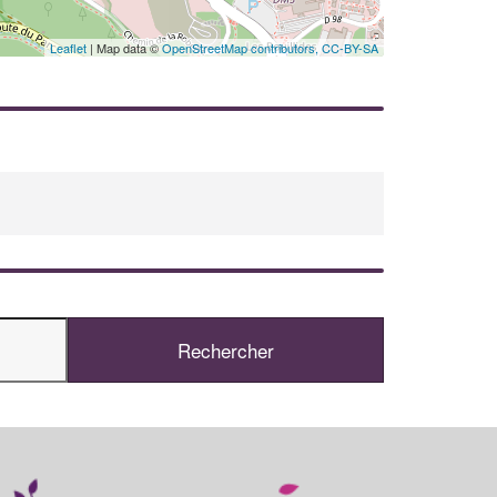
Leaflet
| Map data ©
OpenStreetMap contributors,
CC-BY-SA