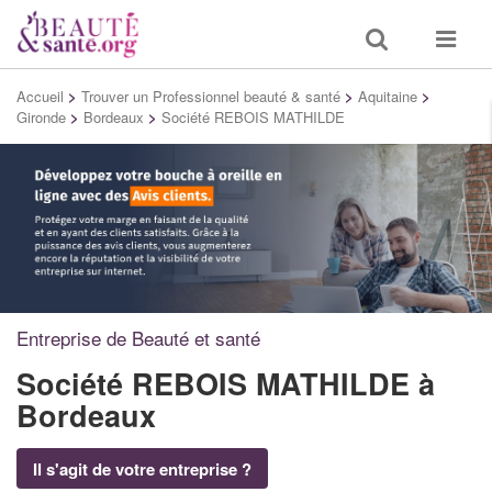
Toggle
Toggle
search
navigat
Accueil
>
Trouver un Professionnel beauté & santé
>
Aquitaine
>
Gironde
>
Bordeaux
>
Société REBOIS MATHILDE
Entreprise de Beauté et santé
Société REBOIS MATHILDE
à
Bordeaux
Il s'agit de votre entreprise ?