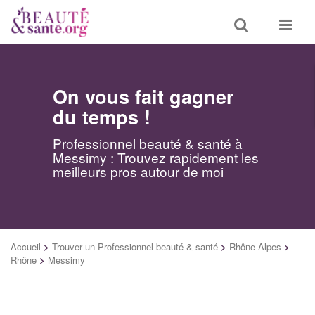
Toggle
Toggle
search
navigat
On vous fait gagner
du temps !
Professionnel beauté & santé à
Messimy : Trouvez rapidement les
meilleurs pros autour de moi
Accueil
>
Trouver un Professionnel beauté & santé
>
Rhône-Alpes
>
Rhône
>
Messimy