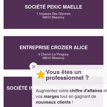
SOCIÉTÉ PEKIC MAELLE
1 Impasse Des Glycines
69510 Messimy
ENTREPRISE CROZIER ALICE
4 Chemin Le Piraguoy
69510 Messimy
✕
Vous êtes un
professionnel ?
SOCIÉTÉ INFINI’TIFFS COIFFURE (SARL)
Augmentez votre
et
chiffre d'affaires
11 Rue Simon Rousseau
vos
tout en gagnant de
marges
69510 Messimy
!
nouveaux clients