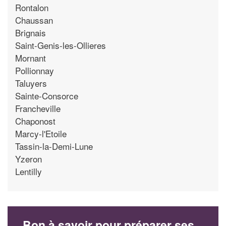
Rontalon
Chaussan
Brignais
Saint-Genis-les-Ollieres
Mornant
Pollionnay
Taluyers
Sainte-Consorce
Francheville
Chaponost
Marcy-l'Etoile
Tassin-la-Demi-Lune
Yzeron
Lentilly
Bon à savoir pour préparer ses