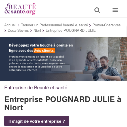
Toggle
Toggle
search
navigat
Accueil
>
Trouver un Professionnel beauté & santé
>
Poitou-Charentes
>
Deux-Sèvres
>
Niort
>
Entreprise POUGNARD JULIE
Entreprise de Beauté et santé
Entreprise POUGNARD JULIE
à
Niort
Il s'agit de votre entreprise ?