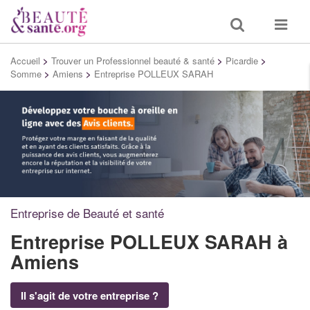
Toggle
Toggle
search
navigat
Accueil
>
Trouver un Professionnel beauté & santé
>
Picardie
>
Somme
>
Amiens
>
Entreprise POLLEUX SARAH
Entreprise de Beauté et santé
Entreprise POLLEUX SARAH
à
Amiens
Il s'agit de votre entreprise ?