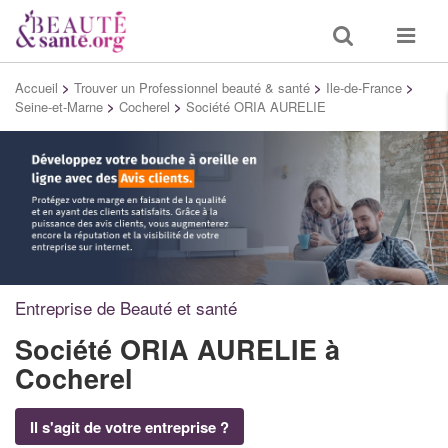
Toggle
Toggle
search
navigat
Accueil
>
Trouver un Professionnel beauté & santé
>
Ile-de-France
>
Seine-et-Marne
>
Cocherel
>
Société ORIA AURELIE
Entreprise de Beauté et santé
Société ORIA AURELIE
à
Cocherel
Il s'agit de votre entreprise ?