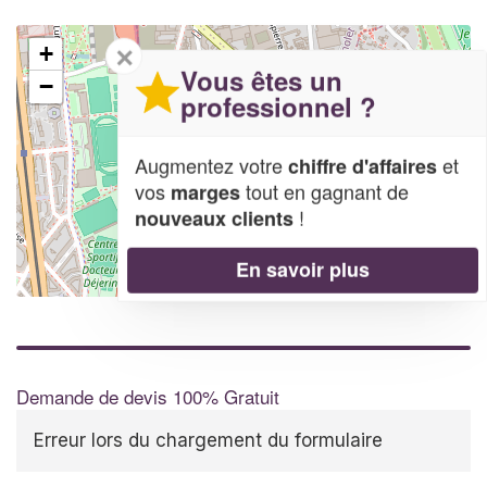
✕
+
Vous êtes un
−
professionnel ?
Augmentez votre
et
chiffre d'affaires
vos
tout en gagnant de
marges
!
nouveaux clients
En savoir plus
Leaflet
| Map data ©
OpenStreetMap contributors,
CC-BY-SA
Demande de devis 100% Gratuit
Erreur lors du chargement du formulaire