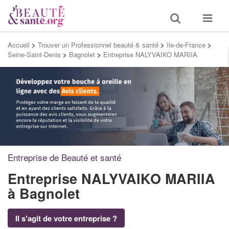
Toggle
Toggle
search
navigat
Accueil
>
Trouver un Professionnel beauté & santé
>
Ile-de-France
>
Seine-Saint-Denis
>
Bagnolet
>
Entreprise NALYVAIKO MARIIA
Entreprise de Beauté et santé
Entreprise NALYVAIKO MARIIA
à Bagnolet
Il s'agit de votre entreprise ?