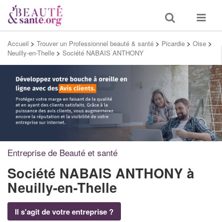
Toggle
Toggle
search
navigat
Accueil
>
Trouver un Professionnel beauté & santé
>
Picardie
>
Oise
>
Neuilly-en-Thelle
>
Société NABAIS ANTHONY
Entreprise de Beauté et santé
Société NABAIS ANTHONY
à
Neuilly-en-Thelle
Il s'agit de votre entreprise ?